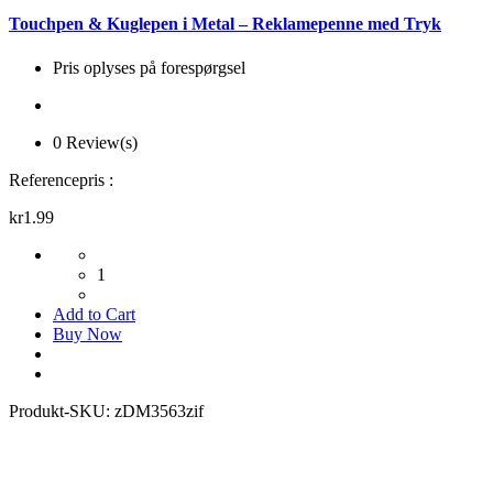
Touchpen & Kuglepen i Metal – Reklamepenne med Tryk
Pris oplyses på forespørgsel
0 Review(s)
Referencepris :
kr1.99
1
Add to Cart
Buy Now
Produkt-SKU:
zDM3563zif