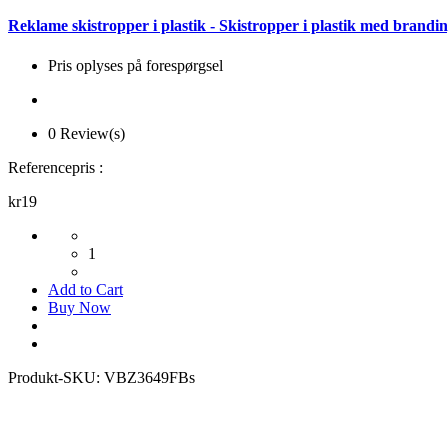
Reklame skistropper i plastik - Skistropper i plastik med brandi
Pris oplyses på forespørgsel
0 Review(s)
Referencepris :
kr19
1
Add to Cart
Buy Now
Produkt-SKU:
VBZ3649FBs