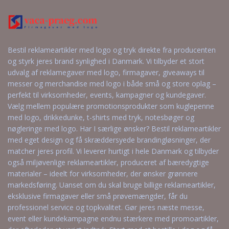
Bestil reklameartikler med logo og tryk direkte fra producenten
og styrk jeres brand synlighed i Danmark. Vi tilbyder et stort
udvalg af reklamegaver med logo, firmagaver, giveaways til
messer og merchandise med logo i både små og store oplag –
perfekt til virksomheder, events, kampagner og kundegaver.
Vælg mellem populære promotionsprodukter som kuglepenne
med logo, drikkedunke, t-shirts med tryk, notesbøger og
nøgleringe med logo. Har I særlige ønsker? Bestil reklameartikler
med eget design og få skræddersyede brandingløsninger, der
matcher jeres profil. Vi leverer hurtigt i hele Danmark og tilbyder
også miljøvenlige reklameartikler, produceret af bæredygtige
materialer – ideelt for virksomheder, der ønsker grønnere
markedsføring. Uanset om du skal bruge billige reklameartikler,
eksklusive firmagaver eller små prøvemængder, får du
professionel service og topkvalitet. Gør jeres næste messe,
event eller kundekampagne endnu stærkere med promoartikler,