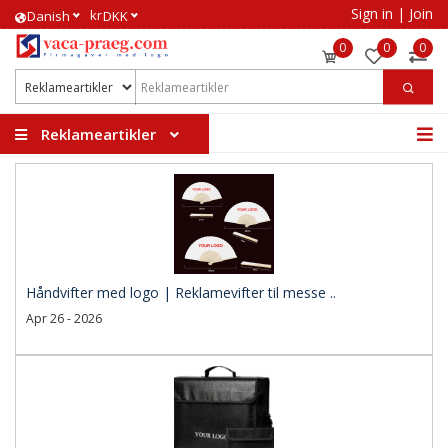
Sign in
|
Join
kr
​Danish
DKK
0
0
0
Reklameartikler
Håndvifter med logo | Reklamevifter til messe ..
Apr 26 - 2026