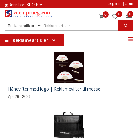
Sign in
|
Join
kr
​Danish
DKK
0
0
0
Reklameartikler
Håndvifter med logo | Reklamevifter til messe ..
Apr 26 - 2026