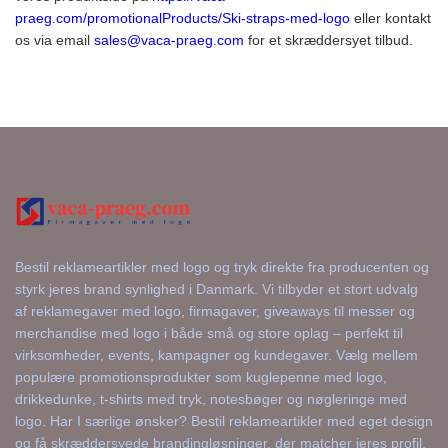
praeg.com/promotionalProducts/Ski-straps-med-logo
eller kontakt
os via email
sales@vaca-praeg.com
for et skræddersyet tilbud.
Bestil reklameartikler med logo og tryk direkte fra producenten og
styrk jeres brand synlighed i Danmark. Vi tilbyder et stort udvalg
af reklamegaver med logo, firmagaver, giveaways til messer og
merchandise med logo i både små og store oplag – perfekt til
virksomheder, events, kampagner og kundegaver. Vælg mellem
populære promotionsprodukter som kuglepenne med logo,
drikkedunke, t-shirts med tryk, notesbøger og nøgleringe med
logo. Har I særlige ønsker? Bestil reklameartikler med eget design
og få skræddersyede brandingløsninger, der matcher jeres profil.