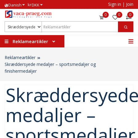
Sign in
|
Join
kr
​Danish
DKK
0
0
0
Reklameartikler
Reklameartikler
Skræddersyede medaljer – sportsmedaljer og
finishermedaljer
Skræddersyed
medaljer –
sportsmedaljer