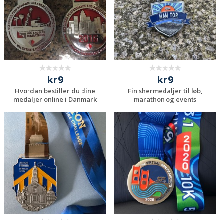
kr9
kr9
Hvordan bestiller du dine
Finishermedaljer til løb,
medaljer online i Danmark
marathon og events
Anmod om et
Anmod om et
uforpligtende
uforpligtende
tilbud
tilbud