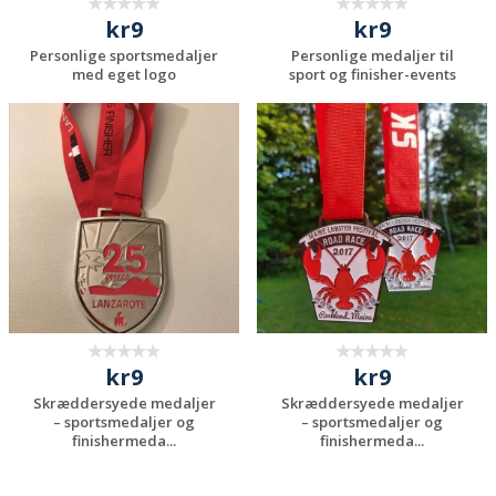
kr9
kr9
Personlige sportsmedaljer
Personlige medaljer til
med eget logo
sport og finisher-events
Anmod om et
Anmod om et
uforpligtende
uforpligtende
tilbud
tilbud
kr9
kr9
Skræddersyede medaljer
Skræddersyede medaljer
– sportsmedaljer og
– sportsmedaljer og
finishermeda...
finishermeda...
Anmod om et
Anmod om et
uforpligtende
uforpligtende