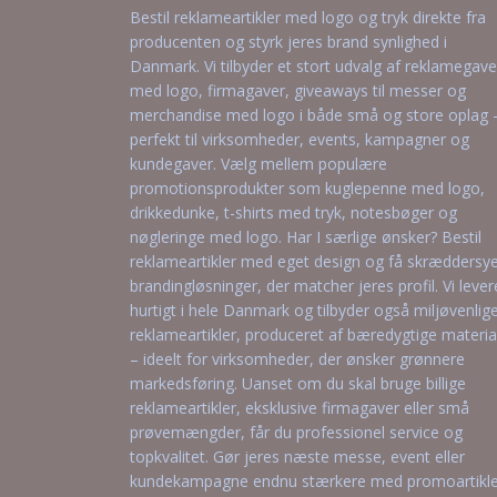
Bestil reklameartikler med logo og tryk direkte fra
producenten og styrk jeres brand synlighed i
Danmark. Vi tilbyder et stort udvalg af reklamegave
med logo, firmagaver, giveaways til messer og
merchandise med logo i både små og store oplag 
perfekt til virksomheder, events, kampagner og
kundegaver. Vælg mellem populære
promotionsprodukter som kuglepenne med logo,
drikkedunke, t-shirts med tryk, notesbøger og
nøgleringe med logo. Har I særlige ønsker? Bestil
reklameartikler med eget design og få skræddersy
brandingløsninger, der matcher jeres profil. Vi lever
hurtigt i hele Danmark og tilbyder også miljøvenlig
reklameartikler, produceret af bæredygtige materia
– ideelt for virksomheder, der ønsker grønnere
markedsføring. Uanset om du skal bruge billige
reklameartikler, eksklusive firmagaver eller små
prøvemængder, får du professionel service og
topkvalitet. Gør jeres næste messe, event eller
kundekampagne endnu stærkere med promoartikle