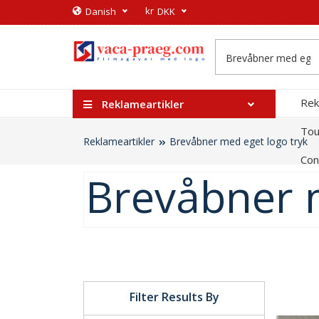
kr
​Danish
DKK
Rek
Reklameartikler
Tou
Reklameartikler
Brevåbner med eget logo tryk
Con
Brevåbner m
Filter Results By