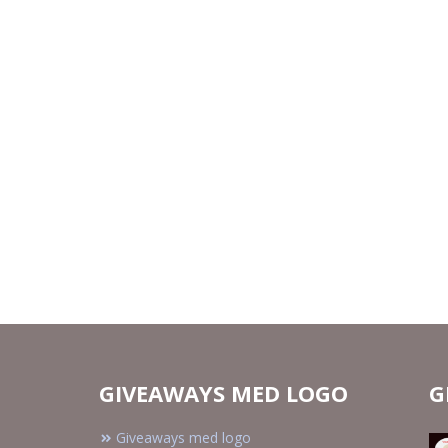
GIVEAWAYS MED LOGO
G
Giveaways med logo