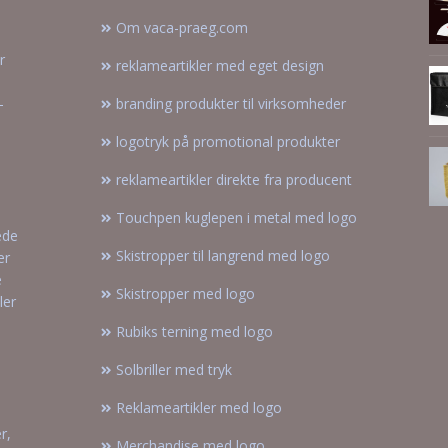
Om vaca-praeg.com
r
reklameartikler med eget design
–
branding produkter til virksomheder
logotryk på promotional produkter
reklameartikler direkte fra producent
Touchpen kuglepen i metal med logo
ede
Skistropper til langrend med logo
er
e
Skistropper med logo
ler
Rubiks terning med logo
Solbriller med tryk
Reklameartikler med logo
r,
Merchandise med logo