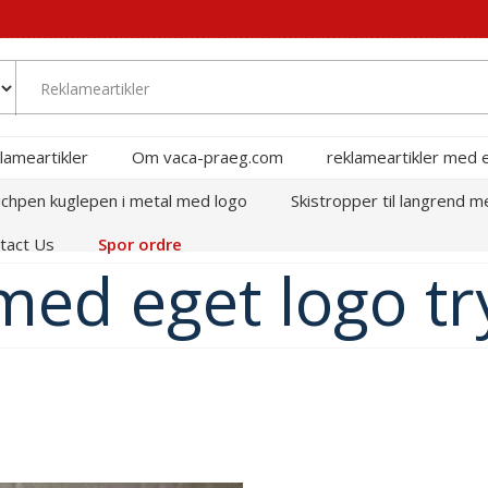
lameartikler
Om vaca-praeg.com
reklameartikler med 
chpen kuglepen i metal med logo
Skistropper til langrend m
tact Us
Spor ordre
ed eget logo tr