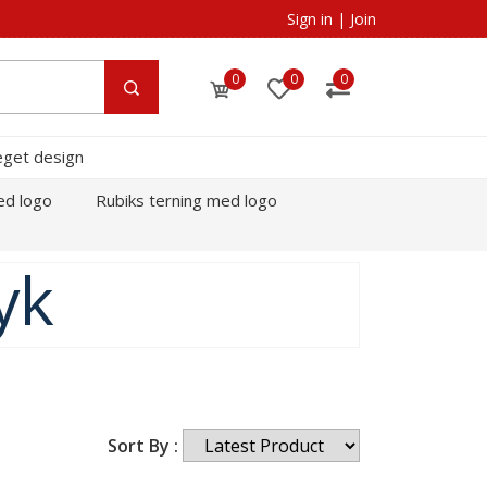
Sign in
|
Join
0
0
0
eget design
ed logo
Rubiks terning med logo
yk
Sort By :