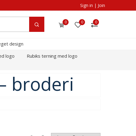
Sign in
|
Join
0
0
0
eget design
ed logo
Rubiks terning med logo
– broderi