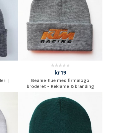
kr19
eri |
Beanie-hue med firmalogo
broderet – Reklame & branding
Anmod om et
uforpligtende
tilbud