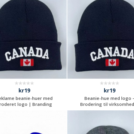
Anmod om et
Anmod om et
uforpligtende
uforpligtende
tilbud
tilbud
kr19
kr19
eklame beanie-huer med
Beanie-hue med logo 
roderet logo | Branding
Brodering til virksomhe
Anmod om et
Anmod om et
uforpligtende
uforpligtende
tilbud
tilbud