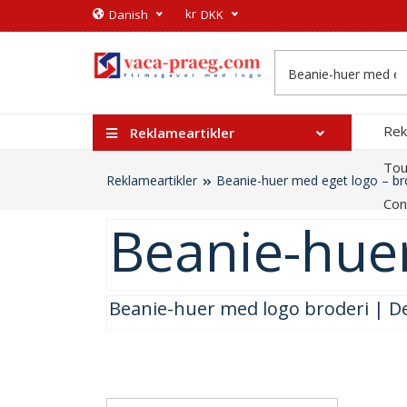
kr
​Danish
DKK
Rek
Reklameartikler
Tou
Reklameartikler
Beanie-huer med eget logo – br
Con
Beanie-huer
Beanie-huer med logo broderi | D