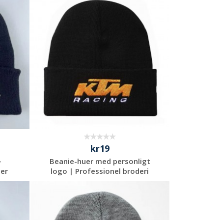
Anmod om et
uforpligtende
tilbud
kr19
–
Beanie-huer med personligt
der
logo | Professionel broderi
Anmod om et
uforpligtende
tilbud