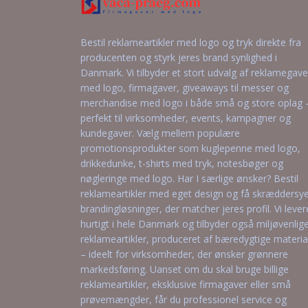
Bestil reklameartikler med logo og tryk direkte fra
producenten og styrk jeres brand synlighed i
Danmark. Vi tilbyder et stort udvalg af reklamegave
med logo, firmagaver, giveaways til messer og
merchandise med logo i både små og store oplag 
perfekt til virksomheder, events, kampagner og
kundegaver. Vælg mellem populære
promotionsprodukter som kuglepenne med logo,
drikkedunke, t-shirts med tryk, notesbøger og
nøgleringe med logo. Har I særlige ønsker? Bestil
reklameartikler med eget design og få skræddersy
brandingløsninger, der matcher jeres profil. Vi lever
hurtigt i hele Danmark og tilbyder også miljøvenlig
reklameartikler, produceret af bæredygtige materia
– ideelt for virksomheder, der ønsker grønnere
markedsføring. Uanset om du skal bruge billige
reklameartikler, eksklusive firmagaver eller små
prøvemængder, får du professionel service og