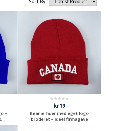
Sort By :
kr19
go –
Beanie-huer med eget logo
...
broderet – Ideel firmagave