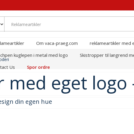
lameartikler
Om vaca-praeg.com
reklameartikler med 
chpen kuglepen i metal med logo
Skistropper til langrend m
oderi
tact Us
Spor ordre
 med eget logo 
esign din egen hue