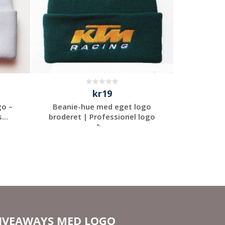
kr19
go –
Beanie-hue med eget logo
...
broderet | Professionel logo
b...
Anmod om et
uforpligtende
tilbud
IVEAWAYS MED LOGO