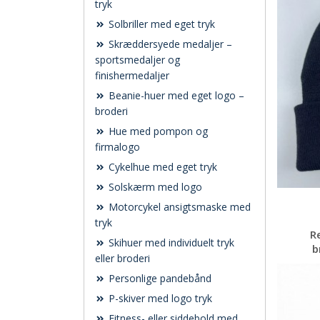
tryk
Solbriller med eget tryk
Skræddersyede medaljer –
sportsmedaljer og
finishermedaljer
Beanie-huer med eget logo –
broderi
Hue med pompon og
firmalogo
Cykelhue med eget tryk
Solskærm med logo
Motorcykel ansigtsmaske med
tryk
R
Skihuer med individuelt tryk
b
eller broderi
Personlige pandebånd
P-skiver med logo tryk
Fitness- eller siddebold med