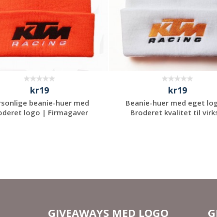
kr19
kr19
rsonlige beanie-huer med
Beanie-huer med eget lo
oderet logo | Firmagaver
Broderet kvalitet til virks
Anmod om et
Anmod om et
uforpligtende
uforpligtende
tilbud
tilbud
GIVEAWAYS MED LOGO
G