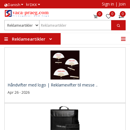
Sign in
|
Join
kr
​Danish
DKK
0
0
0
Reklameartikler
Håndvifter med logo | Reklamevifter til messe ..
Apr 26 - 2026