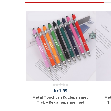
kr1.99
Metal med
Metal Touchpen Kuglepen med
Met
Logo
Tryk – Reklamepenne med
Tr
Log...