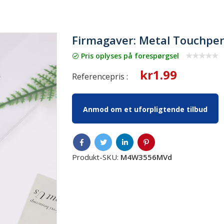
Firmagaver: Metal Touchpe
Pris oplyses på forespørgsel
kr1.99
Referencepris :
Anmod om et uforpligtende tilbud
Produkt-SKU:
M4W3556MVd