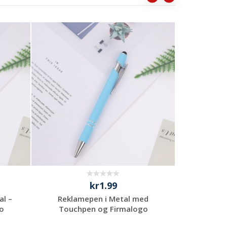
kr1.99
al –
Reklamepen i Metal med
Touchpen 
o
Touchpen og Firmalogo
Rekla