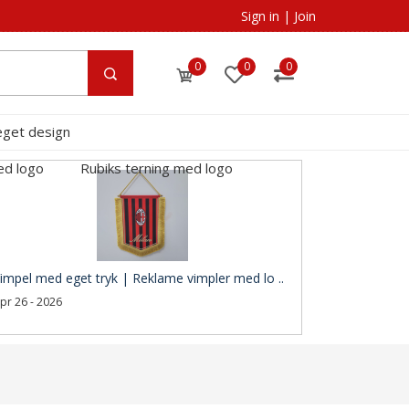
Sign in
|
Join
0
0
0
eget design
ed logo
Rubiks terning med logo
impel med eget tryk | Reklame vimpler med lo ..
pr 26 - 2026