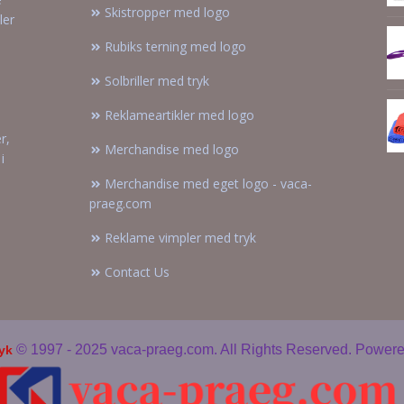
Skistropper med logo
ler
Rubiks terning med logo
Solbriller med tryk
Reklameartikler med logo
r,
Merchandise med logo
i
Merchandise med eget logo - vaca-
praeg.com
Reklame vimpler med tryk
Contact Us
© 1997 - 2025 vaca-praeg.com. All Rights Reserved. Power
ryk