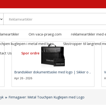
lameartikler
Om vaca-praeg.com
reklameartikler med 
chpen kuglepen i metal med logo
Skistropper til langrend m
tact Us
Spor ordre
Brandsikker dokumenttaske med logo | Sikker o ..
V
Apr 26 - 2026
A
ryk
Firmagaver: Metal Touchpen Kuglepen med Logo