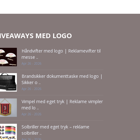
Anmod om et
uforpligtende
u
tilbud
IVEAWAYS MED LOGO
Håndvifter med logo | Reklamevifter til
messe ..
Apr 26 - 2026
Brandsikker dokumenttaske med logo |
Sikker o ..
Apr 26 - 2026
Vimpel med eget tryk | Reklame vimpler
med lo ..
Apr 26 - 2026
Solbriller med eget tryk – reklame
solbriller ..
Apr 26 - 2026