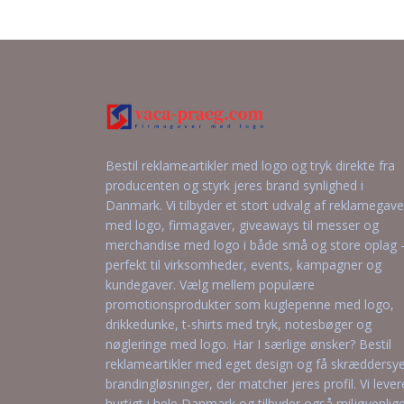
t
Anmod om et
de
uforpligtende
tilbud
Bestil reklameartikler med logo og tryk direkte fra
producenten og styrk jeres brand synlighed i
Danmark. Vi tilbyder et stort udvalg af reklamegave
med logo, firmagaver, giveaways til messer og
merchandise med logo i både små og store oplag 
perfekt til virksomheder, events, kampagner og
kundegaver. Vælg mellem populære
promotionsprodukter som kuglepenne med logo,
drikkedunke, t-shirts med tryk, notesbøger og
nøgleringe med logo. Har I særlige ønsker? Bestil
reklameartikler med eget design og få skræddersy
brandingløsninger, der matcher jeres profil. Vi lever
hurtigt i hele Danmark og tilbyder også miljøvenlig