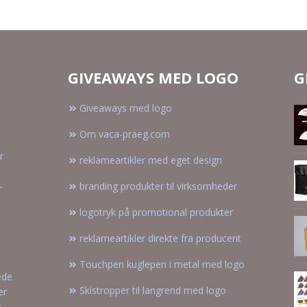
Anmod om et
Anmod om et
uforpligtende
uforpligtende
tilbud
tilbud
GIVEAWAYS MED LOGO
G
Giveaways med logo
Om vaca-praeg.com
r
reklameartikler med eget design
–
branding produkter til virksomheder
logotryk på promotional produkter
reklameartikler direkte fra producent
Touchpen kuglepen i metal med logo
ede
Skistropper til langrend med logo
er
e