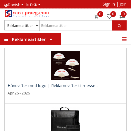
Sign in
|
Join
kr
​Danish
DKK
0
0
0
Reklameartikler
Håndvifter med logo | Reklamevifter til messe ..
Apr 26 - 2026