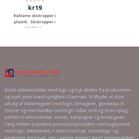
kr19
Reklame skistropper i
plastik - Skistropper i
plastik m...
Anmod om et
uforpligtende
tilbud
Bestil reklameartikler med logo og tryk direkte fra producenten
og styrk jeres brand synlighed i Danmark. Vi tilbyder et stort
udvalg af reklamegaver med logo, firmagaver, giveaways til
messer og merchandise med logo i både små og store oplag –
perfekt til virksomheder, events, kampagner og kundegaver.
Vælg mellem populære promotionsprodukter som kuglepenne
med logo, drikkedunke, t-shirts med tryk, notesbøger og
nøgleringe med logo. Har I særlige ønsker? Bestil reklameartikler