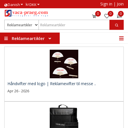
Sign in
|
Join
kr
​Danish
DKK
0
0
0
Reklameartikler
Håndvifter med logo | Reklamevifter til messe ..
Apr 26 - 2026