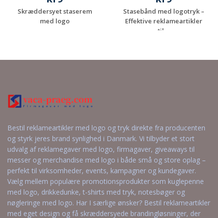
Skræddersyet staserem
Stasebånd med logotryk –
med logo
Effektive reklameartikler
til ...
Anmod om et
Anmod om et
uforpligtende
uforpligtende
tilbud
tilbud
Bestil reklameartikler med logo og tryk direkte fra producenten
og styrk jeres brand synlighed i Danmark. Vi tilbyder et stort
udvalg af reklamegaver med logo, firmagaver, giveaways til
messer og merchandise med logo i både små og store oplag –
perfekt til virksomheder, events, kampagner og kundegaver.
Vælg mellem populære promotionsprodukter som kuglepenne
med logo, drikkedunke, t-shirts med tryk, notesbøger og
nøgleringe med logo. Har I særlige ønsker? Bestil reklameartikler
med eget design og få skræddersyede brandingløsninger, der