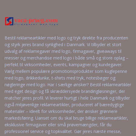
Bestil reklameartikler med logo og tryk direkte fra producenten
og styrk jeres brand synlighed i Danmark. Vi tilbyder et stort
udvalg af reklamegaver med logo, firmagaver, giveaways til
messer og merchandise med logo i både små og store oplag –
perfekt til virksomheder, events, kampagner og kundegaver.
Vælg mellem populære promotionsprodukter som kuglepenne
med logo, drikkedunke, t-shirts med tryk, notesbøger og
nøgleringe med logo. Har I særlige ønsker? Bestil reklameartikler
med eget design og få skræddersyede brandingløsninger, der
matcher jeres profil. Vi leverer hurtigt i hele Danmark og tilbyder
også miljøvenlige reklameartikler, produceret af bæredygtige
materialer – ideelt for virksomheder, der ønsker grønnere
markedsføring. Uanset om du skal bruge billige reklameartikler,
eksklusive firmagaver eller små prøvemængder, får du
professionel service og topkvalitet. Gør jeres næste messe,