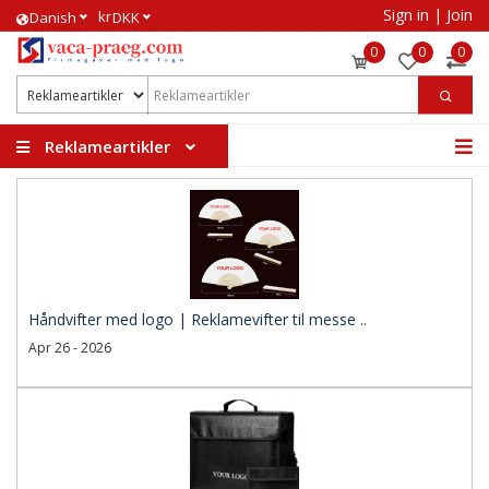
Sign in
|
Join
kr
​Danish
DKK
0
0
0
Reklameartikler
Håndvifter med logo | Reklamevifter til messe ..
Apr 26 - 2026