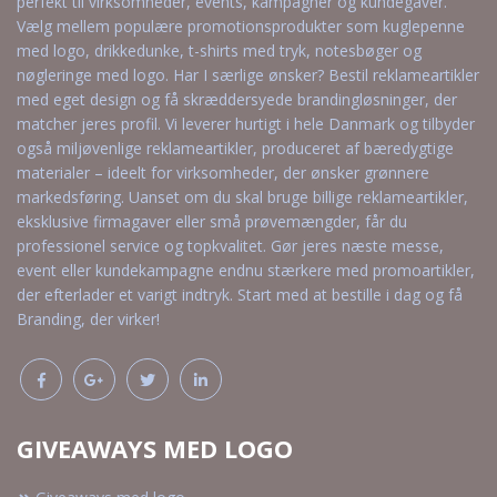
perfekt til virksomheder, events, kampagner og kundegaver.
Vælg mellem populære promotionsprodukter som kuglepenne
med logo, drikkedunke, t-shirts med tryk, notesbøger og
nøgleringe med logo. Har I særlige ønsker? Bestil reklameartikler
med eget design og få skræddersyede brandingløsninger, der
matcher jeres profil. Vi leverer hurtigt i hele Danmark og tilbyder
også miljøvenlige reklameartikler, produceret af bæredygtige
materialer – ideelt for virksomheder, der ønsker grønnere
markedsføring. Uanset om du skal bruge billige reklameartikler,
eksklusive firmagaver eller små prøvemængder, får du
professionel service og topkvalitet. Gør jeres næste messe,
event eller kundekampagne endnu stærkere med promoartikler,
der efterlader et varigt indtryk. Start med at bestille i dag og få
Branding, der virker!
GIVEAWAYS MED LOGO