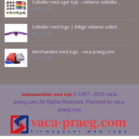
Solbriller med eget tryk – reklame solbriller ..
Apr 26 - 2026
Solbriller med logo | Billige reklame solbril ..
Apr 26 - 2026
Merchandise med logo - vaca-praeg.com
Apr 26 - 2026
© 1997 - 2025 vaca-
reklameartikler med tryk
praeg.com. All Rights Reserved. Powered by
vaca-
praeg.com