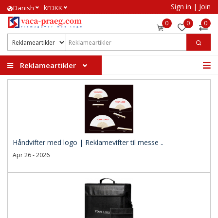
Sign in
|
Join
kr
​Danish
DKK
0
0
0
Reklameartikler
Håndvifter med logo | Reklamevifter til messe ..
Apr 26 - 2026