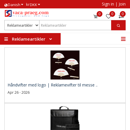
Sign in
|
Join
kr
​Danish
DKK
0
0
0
Reklameartikler
Håndvifter med logo | Reklamevifter til messe ..
Apr 26 - 2026