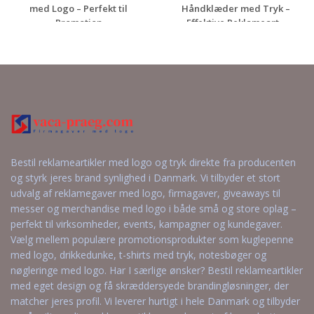
med Logo – Perfekt til
Håndklæder med Tryk –
Promotion
Effektive Reklameart...
Anmod om et
Anmod om et
uforpligtende
uforpligtende
tilbud
tilbud
Bestil reklameartikler med logo og tryk direkte fra producenten
og styrk jeres brand synlighed i Danmark. Vi tilbyder et stort
udvalg af reklamegaver med logo, firmagaver, giveaways til
messer og merchandise med logo i både små og store oplag –
perfekt til virksomheder, events, kampagner og kundegaver.
Vælg mellem populære promotionsprodukter som kuglepenne
med logo, drikkedunke, t-shirts med tryk, notesbøger og
nøgleringe med logo. Har I særlige ønsker? Bestil reklameartikler
med eget design og få skræddersyede brandingløsninger, der
matcher jeres profil. Vi leverer hurtigt i hele Danmark og tilbyder