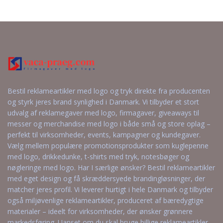
Anmod om et
Anmod om et
uforpligtende
uforpligtende
tilbud
tilbud
Bestil reklameartikler med logo og tryk direkte fra producenten
og styrk jeres brand synlighed i Danmark. Vi tilbyder et stort
udvalg af reklamegaver med logo, firmagaver, giveaways til
messer og merchandise med logo i både små og store oplag –
perfekt til virksomheder, events, kampagner og kundegaver.
Vælg mellem populære promotionsprodukter som kuglepenne
med logo, drikkedunke, t-shirts med tryk, notesbøger og
nøgleringe med logo. Har I særlige ønsker? Bestil reklameartikler
med eget design og få skræddersyede brandingløsninger, der
matcher jeres profil. Vi leverer hurtigt i hele Danmark og tilbyder
også miljøvenlige reklameartikler, produceret af bæredygtige
materialer – ideelt for virksomheder, der ønsker grønnere
markedsføring. Uanset om du skal bruge billige reklameartikler,