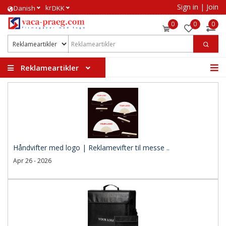
Sign in
|
Join
kr
​Danish
DKK
0
0
0
Reklameartikler
Håndvifter med logo | Reklamevifter til messe ..
Apr 26 - 2026