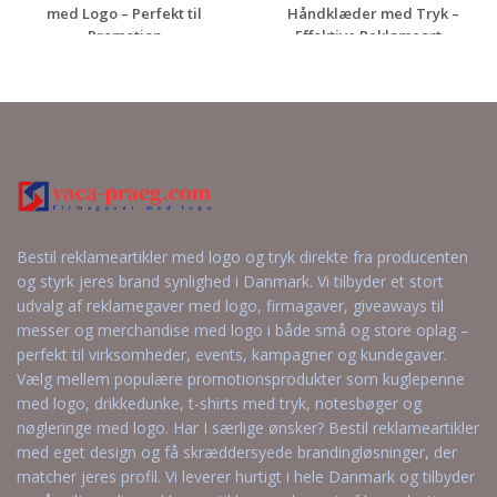
med Logo – Perfekt til
Håndklæder med Tryk –
Promotion
Effektive Reklameart...
Anmod om et
Anmod om et
uforpligtende
uforpligtende
tilbud
tilbud
Bestil reklameartikler med logo og tryk direkte fra producenten
og styrk jeres brand synlighed i Danmark. Vi tilbyder et stort
udvalg af reklamegaver med logo, firmagaver, giveaways til
messer og merchandise med logo i både små og store oplag –
perfekt til virksomheder, events, kampagner og kundegaver.
Vælg mellem populære promotionsprodukter som kuglepenne
med logo, drikkedunke, t-shirts med tryk, notesbøger og
nøgleringe med logo. Har I særlige ønsker? Bestil reklameartikler
med eget design og få skræddersyede brandingløsninger, der
matcher jeres profil. Vi leverer hurtigt i hele Danmark og tilbyder