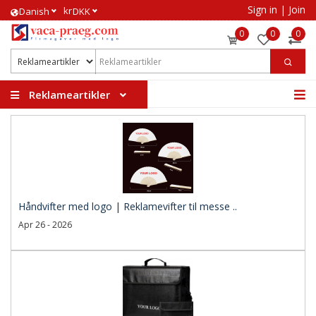
Sign in
|
Join
kr
​Danish
DKK
0
0
0
Reklameartikler
Håndvifter med logo | Reklamevifter til messe ..
Apr 26 - 2026