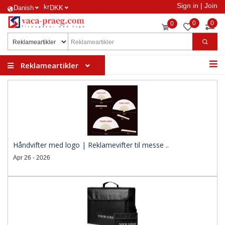
Sign in
|
Join
kr
​Danish
DKK
0
0
0
Reklameartikler
Håndvifter med logo | Reklamevifter til messe ..
Apr 26 - 2026