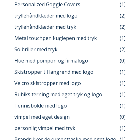
Personalized Goggle Covers
(1)
tryllehåndklæder med logo
(2)
tryllehåndklæder med tryk
(2)
Metal touchpen kuglepen med tryk
(1)
Solbriller med tryk
(2)
Hue med pompon og firmalogo
(0)
Skistropper til langrend med logo
(1)
Velcro skistropper med logo
(1)
Rubiks terning med eget tryk og logo
(1)
Tennisbolde med logo
(1)
vimpel med eget design
(0)
personlig vimpel med tryk
(1)
Brandsikker dokumenttaske med eget logo
(1)