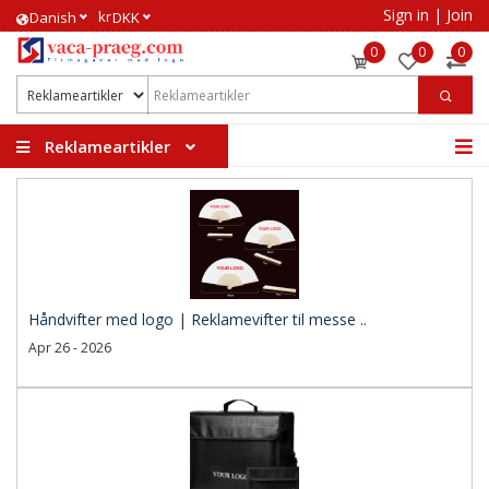
Sign in
|
Join
kr
​Danish
DKK
0
0
0
Reklameartikler
Håndvifter med logo | Reklamevifter til messe ..
Apr 26 - 2026